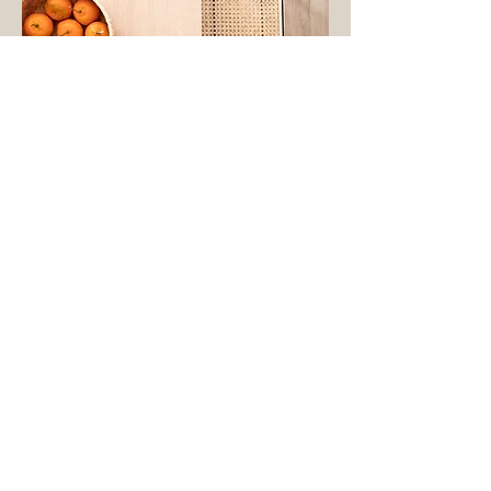
L'Orangeraie
Le Repère