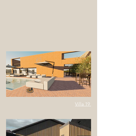
engagement profond envers l'intégrité de
notre métier.
Nous construisons des projets uniques,
pensés autour d'une architecture raisonnée
et toujours marqués par l'identité initiale du
lieu. Pour que l'histoire et l'architecture ne
fassent qu'un.
Villa 19