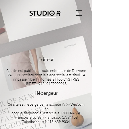
Éditeur
Ce site est publié par l'auto entreprise de Romane
PAULIN. Société dont le siège social est situé 14
impasse Albert Thomas 81100 CASTRES
SIRET :
91240127000018
Hébergeur
Ce site est hébergé par la société WIX-
Wix.com
Inc.
dont le siège social est situé au
500 Terry A
François Blvd San Francisco, CA 94158
Téléphone :
+1 415-639-9034