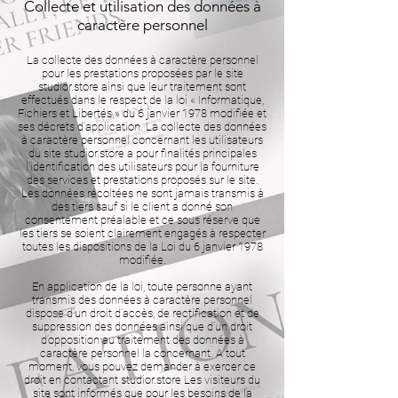
Collecte et utilisation des données à
caractère personnel
La collecte des données à caractère personnel
pour les prestations proposées par le site
studior.store ainsi que leur traitement sont
effectués dans le respect de la loi « Informatique,
Fichiers et Libertés » du 6 janvier 1978 modifiée et
ses décrets d’application. La collecte des données
à caractère personnel concernant les utilisateurs
du site studior.store a pour finalités principales
l’identification des utilisateurs pour la fourniture
des services et prestations proposés sur le site.
Les données récoltées ne sont jamais transmis à
des tiers sauf si le client a donné son
consentement préalable et ce sous réserve que
les tiers se soient clairement engagés à respecter
toutes les dispositions de la Loi du 6 janvier 1978
modifiée.
En application de la loi, toute personne ayant
transmis des données à caractère personnel
dispose d’un droit d’accès, de rectification et de
suppression des données ainsi que d’un droit
d’opposition au traitement des données à
caractère personnel la concernant. A tout
moment, vous pouvez demander à exercer ce
droit en contactant studior.store Les visiteurs du
site sont informés que pour les besoins de la