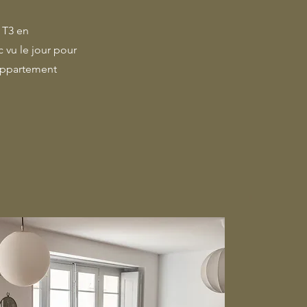
 T3 en
 vu le jour pour
 appartement