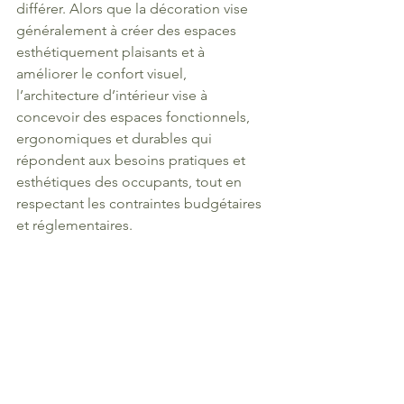
différer. Alors que la décoration vise 
généralement à créer des espaces 
esthétiquement plaisants et à 
améliorer le confort visuel, 
l’architecture d’intérieur vise à 
concevoir des espaces fonctionnels, 
ergonomiques et durables qui 
répondent aux besoins pratiques et 
esthétiques des occupants, tout en 
respectant les contraintes budgétaires 
et réglementaires.
En résumé, bien que la décoration 
intérieure et l’architecture d’intérieur 
soient toutes deux essentielles pour la 
création d’espaces intérieurs attrayants 
et fonctionnels, il est important de 
reconnaître leurs différences et de 
comprendre comment elles peuvent 